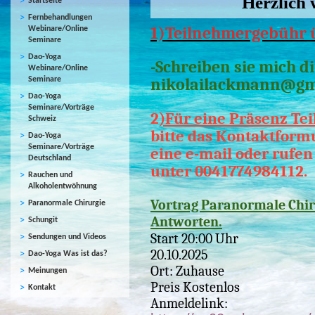
Herzlich
Startseite
Fernbehandlungen
1)Teilnehmergebühr 
Webinare/Online
Seminare
Dao-Yoga
-Schreiben sie mich d
Webinare/Online
nikolailackmann@gm
Seminare
Dao-Yoga
Seminare/Vorträge
2
)
Für eine Präsenz Te
Schweiz
bitte das Kontaktformu
Dao-Yoga
Seminare/Vorträge
eine e-mail oder rufen
Deutschland
unter 0041774984112.
Rauchen und
Alkoholentwöhnung
Vortrag Paranormale Chir
Paranormale Chirurgie
Antworten.
Schungit
Start 20:00 Uhr
Sendungen und Videos
20.10.2025
Dao-Yoga Was ist das?
Ort: Zuhause
Meinungen
Preis Kostenlos
Kontakt
Anmeldelink: