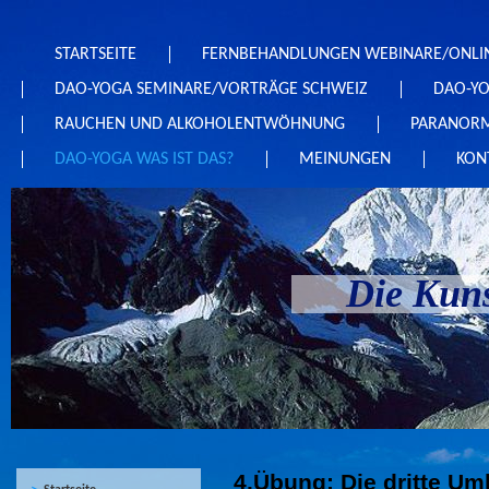
STARTSEITE
FERNBEHANDLUNGEN WEBINARE/ONLI
DAO-YOGA SEMINARE/VORTRÄGE SCHWEIZ
DAO-Y
RAUCHEN UND ALKOHOLENTWÖHNUNG
PARANORM
DAO-YOGA WAS IST DAS?
MEINUNGEN
KON
Die Kuns
4.Übung: Die dritte Um