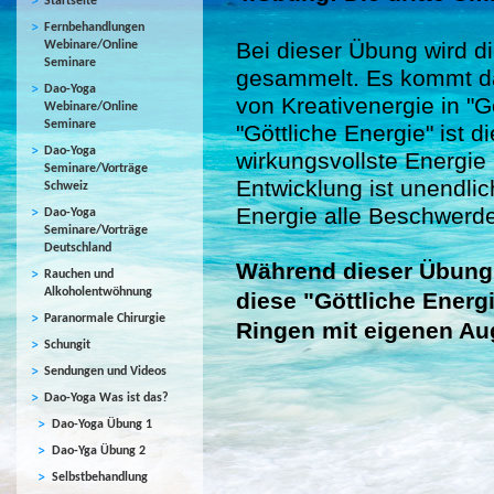
Startseite
Fernbehandlungen
Bei dieser Übung wird di
Webinare/Online
Seminare
gesammelt. Es kommt da
Dao-Yoga
von Kreativenergie in "G
Webinare/Online
Seminare
"Göttliche Energie" ist d
Dao-Yoga
wirkungsvollste Energie
Seminare/Vorträge
Entwicklung ist unendlic
Schweiz
Energie alle Beschwerd
Dao-Yoga
Seminare/Vorträge
Deutschland
Während dieser Übung 
Rauchen und
Alkoholentwöhnung
diese "Göttliche Energ
Paranormale Chirurgie
Ringen mit eigenen Au
Schungit
Sendungen und Videos
Dao-Yoga Was ist das?
Dao-Yoga Übung 1
Dao-Yga Übung 2
Selbstbehandlung